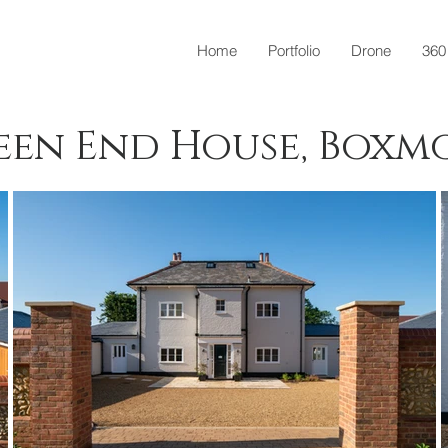
Home
Portfolio
Drone
360
een End House, Boxm