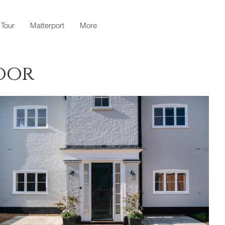
 Tour
Matterport
More
oor